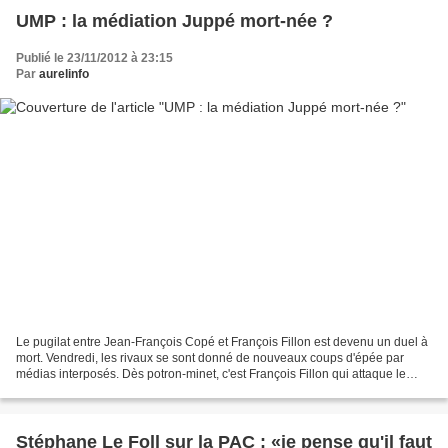
UMP : la médiation Juppé mort-née ?
Publié le 23/11/2012 à 23:15
Par
aurelinfo
Le pugilat entre Jean-François Copé et François Fillon est devenu un duel à
mort. Vendredi, les rivaux se sont donné de nouveaux coups d'épée par
médias interposés. Dès potron-minet, c'est François Fillon qui attaque le
premier sur RTL en lançant : "Un...
Stéphane Le Foll sur la PAC : «je pense qu'il faut