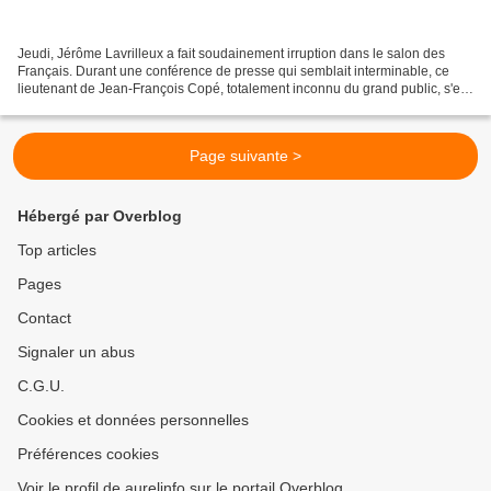
Jeudi, Jérôme Lavrilleux a fait soudainement irruption dans le salon des
Français. Durant une conférence de presse qui semblait interminable, ce
lieutenant de Jean-François Copé, totalement inconnu du grand public, s'est
lâché. À sa boutonnière, le petit...
Page suivante >
Hébergé par Overblog
Top articles
Pages
Contact
Signaler un abus
C.G.U.
Cookies et données personnelles
Préférences cookies
Voir le profil de aurelinfo sur le portail Overblog