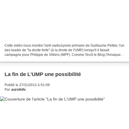
Cette vidéo nous montre l'anti-sarkozysme primaire de Guillaume Peltier, l'un
des leader de "la droite forte" (à la droite de l'UMP) lorsqu'il il faisait
campagne pour Philippe de Villiers (MPF). Comme l'écrit le Blog l'Arnaque
Forte, Guillaume Peltier...
La fin de L'UMP une possibilité
Publié le 27/11/2012 à 01:09
Par
aurelinfo