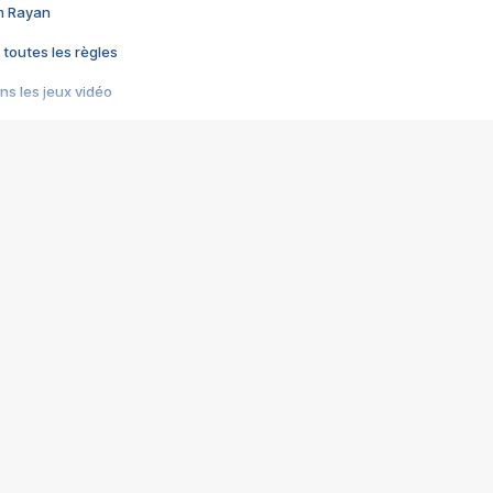
im Rayan
 toutes les règles
s les jeux vidéo
us choquant de Rockstar ? - Le scandale BULLY
e plus moche de Steam
du RÊVE tourne au CAUCHEMAR
pendant 8 heures
it… à tort
umiliés par un jeu vidéo
ire - Final Fantasy 8
ti un empire - Age of Empires
story DOFUS
tard, il crée l'un des pires jeux de tous les temps, MindsEye.