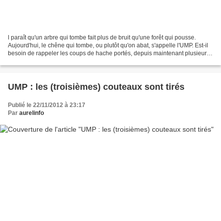
l paraît qu'un arbre qui tombe fait plus de bruit qu'une forêt qui pousse.
Aujourd'hui, le chêne qui tombe, ou plutôt qu'on abat, s'appelle l'UMP. Est-il
besoin de rappeler les coups de hache portés, depuis maintenant plusieurs
jours, sur le tronc d'un...
UMP : les (troisièmes) couteaux sont tirés
Publié le 22/11/2012 à 23:17
Par
aurelinfo