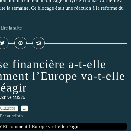
on, lundi a eu lieu un blocage du lycée Thomas Corneille à
oute la semaine. Ce blocage était une réaction à la reforme du
Lire la suite
e financière a-t-elle
ment l’Europe va-t-elle
réagir
rchive MJS76
9.12.2008
…
Par aurelinfo