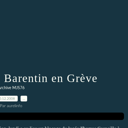
e Barentin en Grève
rchive MJS76
0.12.2008
…
Par aurelinfo