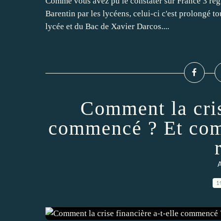
Comme vous avez pu le constater sur France 3 régi
Barentin par les lycéens, celui-ci c'est prolongé t
lycée et du Bac de Xavier Darcos....
Comment la cris
commencé ? Et com
A
1