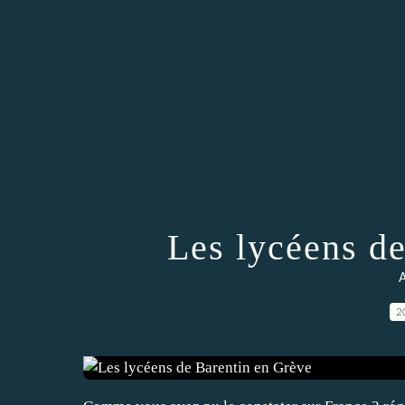
Les lycéens d
A
2