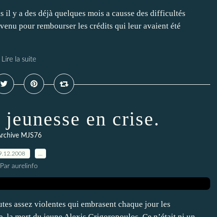
s il y a des déjà quelques mois a causse des difficultés
venu pour rembourser les crédits qui leur avaient été
Lire la suite
 jeunesse en crise.
rchive MJS76
9.12.2008
…
Par aurelinfo
tes assez violentes qui embrasent chaque jour les
e, la mort du jeune Alexis Grigoropoulos. Ce n’était ni un