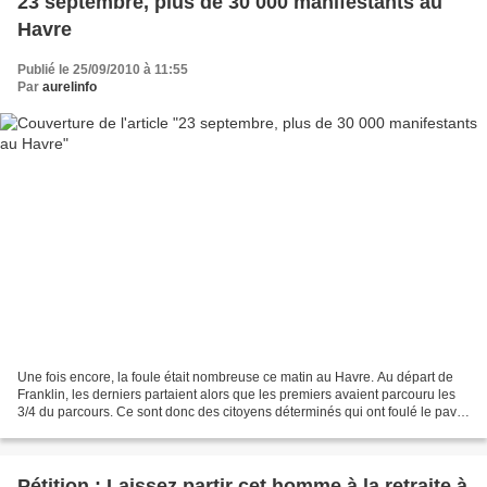
23 septembre, plus de 30 000 manifestants au
Havre
Publié le 25/09/2010 à 11:55
Par
aurelinfo
Une fois encore, la foule était nombreuse ce matin au Havre. Au départ de
Franklin, les derniers partaient alors que les premiers avaient parcouru les
3/4 du parcours. Ce sont donc des citoyens déterminés qui ont foulé le pavé
havrais pour dire non à...
Pétition : Laissez partir cet homme à la retraite à