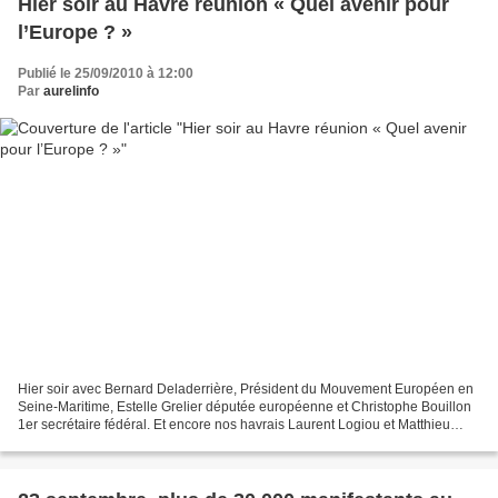
Hier soir au Havre réunion « Quel avenir pour
l’Europe ? »
Publié le 25/09/2010 à 12:00
Par
aurelinfo
Hier soir avec Bernard Deladerrière, Président du Mouvement Européen en
Seine-Maritime, Estelle Grelier députée européenne et Christophe Bouillon
1er secrétaire fédéral. Et encore nos havrais Laurent Logiou et Matthieu
Brasse, a eu lieu un débat très...