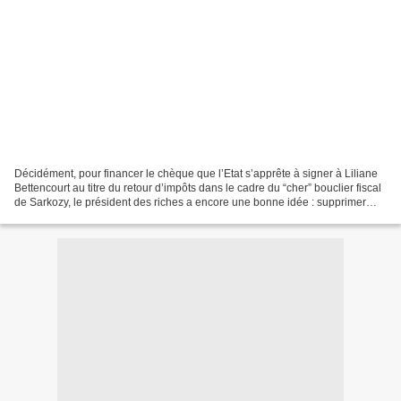
Décidément, pour financer le chèque que l’Etat s’apprête à signer à Liliane
Bettencourt au titre du retour d’impôts dans le cadre du “cher” bouclier fiscal
de Sarkozy, le président des riches a encore une bonne idée : supprimer
l’avantage fiscal lié au...