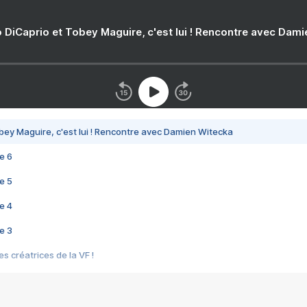
 DiCaprio et Tobey Maguire, c'est lui ! Rencontre avec Dam
bey Maguire, c'est lui ! Rencontre avec Damien Witecka
e 6
e 5
e 4
e 3
s créatrices de la VF !
e 2
e 1