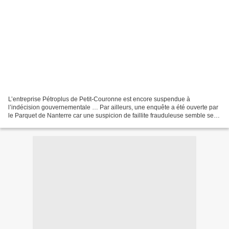
L’entreprise Pétroplus de Petit-Couronne est encore suspendue à
l’indécision gouvernementale … Par ailleurs, une enquête a été ouverte par
le Parquet de Nanterre car une suspicion de faillite frauduleuse semble se
faire jour suite à “des éléments surprenants”,...