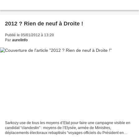
2012 ? Rien de neuf à Droite !
Publié le 05/01/2012 à 13:20
Par
aurelinfo
Sarkozy use de tous les moyens d’Etat pour faire une campagne visible en
candidat “clandestin” : moyens de l’Elysée, armée de Ministres,
déplacements électoraux rebaptisés “voyages officiels du Président en
exercice”, relais médiatiques … Il a commencé...