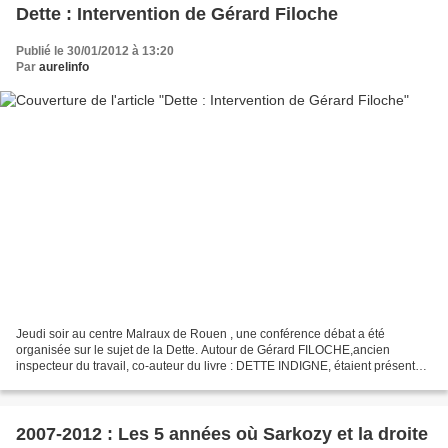
Dette : Intervention de Gérard Filoche
Publié le 30/01/2012 à 13:20
Par
aurelinfo
Jeudi soir au centre Malraux de Rouen , une conférence débat a été
organisée sur le sujet de la Dette. Autour de Gérard FILOCHE,ancien
inspecteur du travail, co-auteur du livre : DETTE INDIGNE, étaient présents
Nicolas ROULY responsable de la formation...
2007-2012 : Les 5 années où Sarkozy et la droite