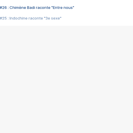
#26 : Chimène Badi raconte "Entre nous"
#25 : Indochine raconte "3e sexe"
#24 : Zaho raconte "C'est chelou"
#23 : Patrick Bruel raconte "Au café des délices"
#22 : Kyo raconte "Le chemin"
#21 : Nolwenn Leroy raconte "Cassé"
#20 : Patrick Hernandez raconte "Born to be alive"
#19 : Lorie raconte "Près de moi"
#18 : Michael Jones raconte "A nos actes manqués" (avec Jean-Jacque
#17 : Khaled raconte "Aïcha"
#16 : Corneille raconte "Parce qu'on vient de loin"
#15 : Indochine raconte "L'aventurier"