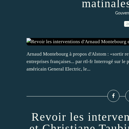
matinales
Gouvern
2
Arnaud Montebourg à propos d'Alstom : «sortir re
entreprises françaises... par rtl-fr Interrogé sur le
américain General Electric, le...
Revoir les interv
et Christiane Taubi