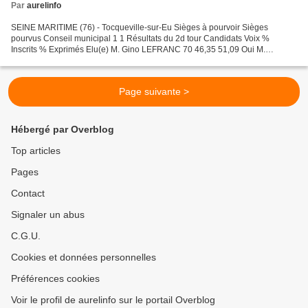
Par
aurelinfo
SEINE MARITIME (76) - Tocqueville-sur-Eu Sièges à pourvoir Sièges
pourvus Conseil municipal 1 1 Résultats du 2d tour Candidats Voix %
Inscrits % Exprimés Elu(e) M. Gino LEFRANC 70 46,35 51,09 Oui M.
Christophe BENOIST 67 44,37 48,90 Non * Mme Nelly ROUSSEL...
Page suivante >
Hébergé par Overblog
Top articles
Pages
Contact
Signaler un abus
C.G.U.
Cookies et données personnelles
Préférences cookies
Voir le profil de aurelinfo sur le portail Overblog