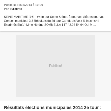
Publié le 31/03/2014 à 10:29
Par
aurelinfo
SEINE MARITIME (76) - Yville-sur-Seine Sièges à pourvoir Sièges pourvus
Conseil municipal 3 3 Résultats du 2d tour Candidats Voix % Inscrits %
Exprimés Elu(e) Mme Hélène SOMMELLA 147 42,98 54,64 Oui M.
Dominique CHERON 143 41,81 53,15 Oui Mme Catherine...
Publicité
Résultats élections municipales 2014 2e tour :