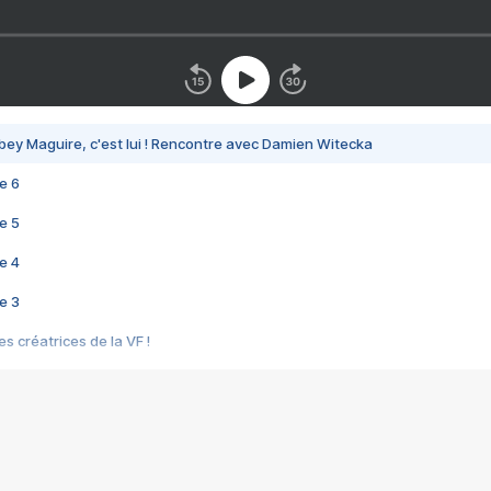
bey Maguire, c'est lui ! Rencontre avec Damien Witecka
e 6
e 5
e 4
e 3
s créatrices de la VF !
e 2
e 1
e Mektoub My Love arrive enfin ! Rencontre avec Shaïn Boumedine et Sal