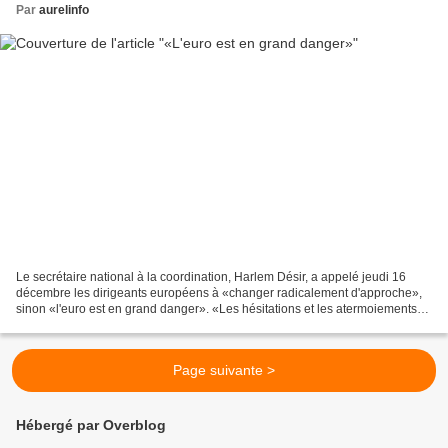
Par
aurelinfo
Le secrétaire national à la coordination, Harlem Désir, a appelé jeudi 16
décembre les dirigeants européens à «changer radicalement d'approche»,
sinon «l'euro est en grand danger». «Les hésitations et les atermoiements
ont créé le doute sur la volonté...
Page suivante >
Hébergé par Overblog