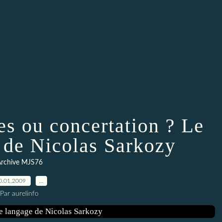
es ou concertation ? Le
 de Nicolas Sarkozy
rchive MJS76
0.01.2009
…
Par aurelinfo