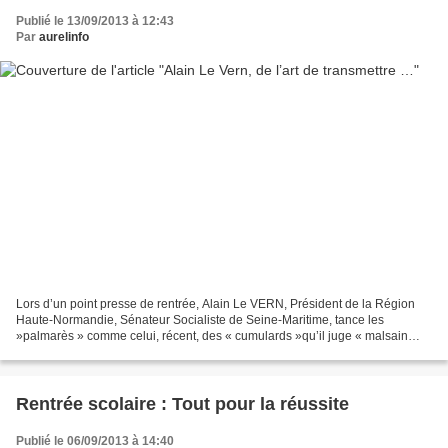
Publié le 13/09/2013 à 12:43
Par
aurelinfo
Lors d’un point presse de rentrée, Alain Le VERN, Président de la Région
Haute-Normandie, Sénateur Socialiste de Seine-Maritime, tance les
»palmarès » comme celui, récent, des « cumulards »qu’il juge « malsain
pour la démocratie » et s’en explique. Puis,...
Rentrée scolaire : Tout pour la réussite
Publié le 06/09/2013 à 14:40