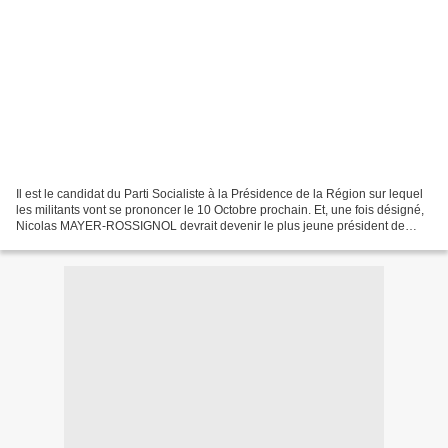
Il est le candidat du Parti Socialiste à la Présidence de la Région sur lequel
les militants vont se prononcer le 10 Octobre prochain. Et, une fois désigné,
Nicolas MAYER-ROSSIGNOL devrait devenir le plus jeune président de
région de France. Alors, qui...