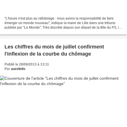
"L'heure n'est plus au rafistolage : nous avons la responsabilité de faire
émerger un monde nouveau", indique la maire de Lille dans une tribune
publiée par "Le Monde". Très discrète depuis son départ de la tête du PS, il y
a un an, Martine Aubry sort...
Les chiffres du mois de juillet confirment
l'inflexion de la courbe du chômage
Publié le 28/08/2013 à 13:11
Par
aurelinfo