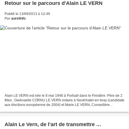
Retour sur le parcours d'Alain LE VERN
Publié le 13/09/2013 à 12:49
Par
aurelinfo
Alain LE VERN est née le 8 mai 1948 à Portsall dans le Finistère. Père de 2
filles ; Gwénaelle CORNU LE VERN notaire à Neufchatel-en-bray (candidate
aux élections européenne de 2004) et Marie LE VERN, Conseillère
Générale de Seine-Maritime . Ces activités...
Alain Le Vern, de l’art de transmettre …