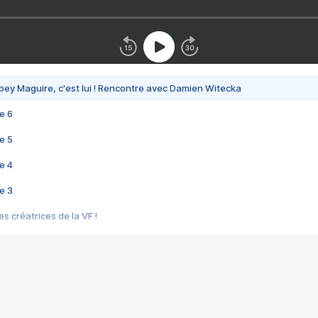
bey Maguire, c'est lui ! Rencontre avec Damien Witecka
e 6
e 5
e 4
e 3
s créatrices de la VF !
e 2
e 1
e Mektoub My Love arrive enfin ! Rencontre avec Shaïn Boumedine et Sal