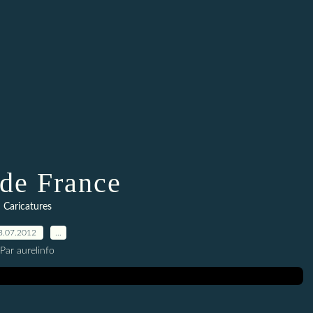
 de France
Caricatures
3.07.2012
…
Par aurelinfo