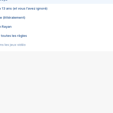
 a 13 ans (et vous l'avez ignoré)
e (littéralement)
im Rayan
 toutes les règles
s les jeux vidéo
us choquant de Rockstar ? - Le scandale BULLY
e plus moche de Steam
du RÊVE tourne au CAUCHEMAR
pendant 8 heures
it… à tort
umiliés par un jeu vidéo
ire - Final Fantasy 8