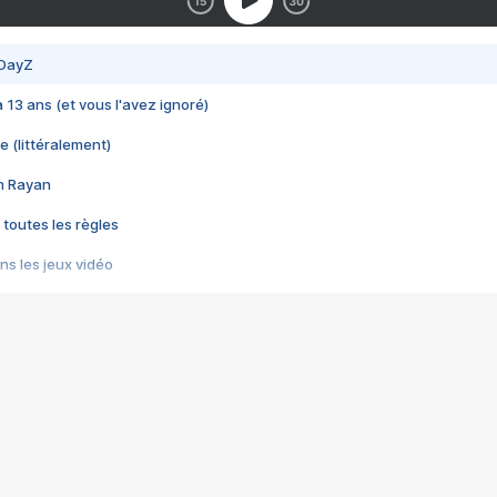
 DayZ
 a 13 ans (et vous l'avez ignoré)
e (littéralement)
im Rayan
 toutes les règles
s les jeux vidéo
us choquant de Rockstar ? - Le scandale BULLY
e plus moche de Steam
du RÊVE tourne au CAUCHEMAR
pendant 8 heures
it… à tort