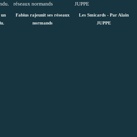
 un
Fabius rajeunit ses réseaux
Les Smicards - Par Alain
du.
normands
JUPPE