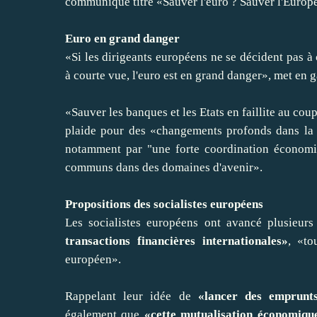
communiqué titré «Sauver l'euro ? Sauver l'Europe
Euro en grand danger
«Si les dirigeants européens ne se décident pas à 
à courte vue, l'euro est en grand danger», met en g
«Sauver les banques et les Etats en faillite au cou
plaide pour des «changements profonds dans la 
notamment par "une forte coordination économiq
communs dans des domaines d'avenir».
Propositions des socialistes européens
Les socialistes européens ont avancé plusieur
transactions financières internationales»
, «t
européen».
Rappelant leur idée de
«lancer des emprunts
également que
«cette mutualisation économique