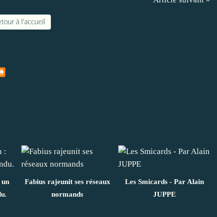
tour à l'accueil
 un
Fabius rajeunit ses réseaux
Les Smicards - Par Alain
du.
normands
JUPPE