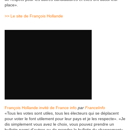
place».
>> Le site de François Hollande
François Hollande invité de France info
par
FranceInfo
«Tous les votes sont utiles, tous les électeurs qui se déplacent
pour voter le font utilement pour leur pays et je les respecte». «Je
dis simplement vous avez le choix, vous pouvez prendre un
bulletin parmi d'autres ou de prendre le bulletin du changement».