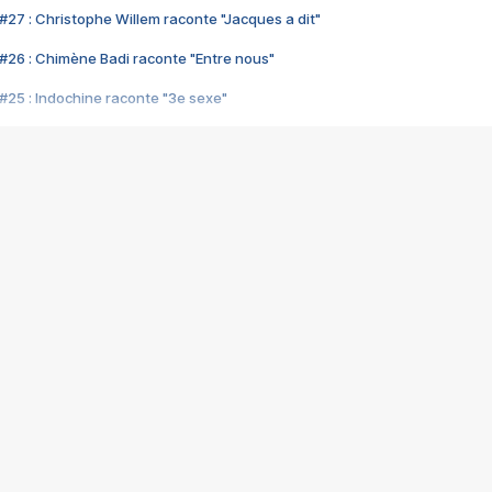
#27 : Christophe Willem raconte "Jacques a dit"
#26 : Chimène Badi raconte "Entre nous"
#25 : Indochine raconte "3e sexe"
#24 : Zaho raconte "C'est chelou"
#23 : Patrick Bruel raconte "Au café des délices"
#22 : Kyo raconte "Le chemin"
#21 : Nolwenn Leroy raconte "Cassé"
#20 : Patrick Hernandez raconte "Born to be alive"
#19 : Lorie raconte "Près de moi"
#18 : Michael Jones raconte "A nos actes manqués" (avec Jean-Jacque
#17 : Khaled raconte "Aïcha"
#16 : Corneille raconte "Parce qu'on vient de loin"