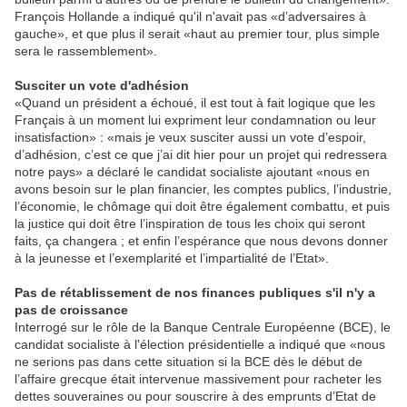
François Hollande a indiqué qu'il n'avait pas «d’adversaires à
gauche», et que plus il serait «haut au premier tour, plus simple
sera le rassemblement».
Susciter un vote d'adhésion
«Quand un président a échoué, il est tout à fait logique que les
Français à un moment lui expriment leur condamnation ou leur
insatisfaction» : «mais je veux susciter aussi un vote d’espoir,
d’adhésion, c’est ce que j’ai dit hier pour un projet qui redressera
notre pays» a déclaré le candidat socialiste ajoutant «nous en
avons besoin sur le plan financier, les comptes publics, l’industrie,
l’économie, le chômage qui doit être également combattu, et puis
la justice qui doit être l’inspiration de tous les choix qui seront
faits, ça changera ; et enfin l’espérance que nous devons donner
à la jeunesse et l’exemplarité et l’impartialité de l’Etat».
Pas de rétablissement de nos finances publiques s'il n'y a
pas de croissance
Interrogé sur le rôle de la Banque Centrale Européenne (BCE), le
candidat socialiste à l'élection présidentielle a indiqué que «nous
ne serions pas dans cette situation si la BCE dès le début de
l’affaire grecque était intervenue massivement pour racheter les
dettes souveraines ou pour souscrire à des emprunts d’Etat de