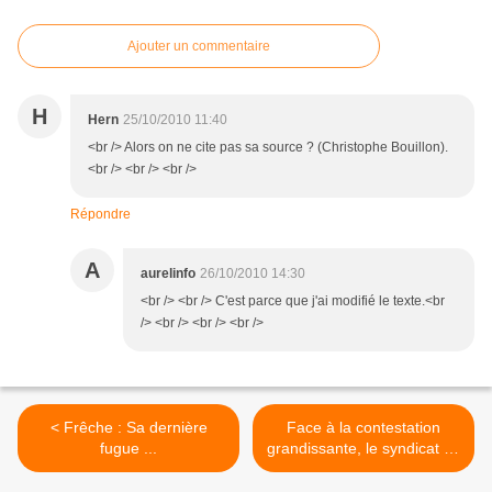
Ajouter un commentaire
H
Hern
25/10/2010 11:40
<br /> Alors on ne cite pas sa source ? (Christophe Bouillon).
<br /> <br /> <br />
Répondre
A
aurelinfo
26/10/2010 14:30
<br /> <br /> C'est parce que j'ai modifié le texte.<br
/> <br /> <br /> <br />
< Frêche : Sa dernière
Face à la contestation
fugue ...
grandissante, le syndicat de
droite, UNI, a tenté de
bloquer le siège du PS. >