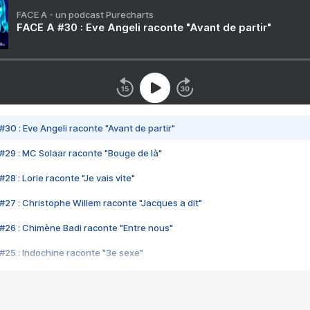
FACE A - un podcast Purecharts
FACE A #30 : Eve Angeli raconte "Avant de partir"
#30 : Eve Angeli raconte "Avant de partir"
#29 : MC Solaar raconte "Bouge de là"
28 : Lorie raconte "Je vais vite"
#27 : Christophe Willem raconte "Jacques a dit"
#26 : Chimène Badi raconte "Entre nous"
#25 : Indochine raconte "3e sexe"
#24 : Zaho raconte "C'est chelou"
#23 : Patrick Bruel raconte "Au café des délices"