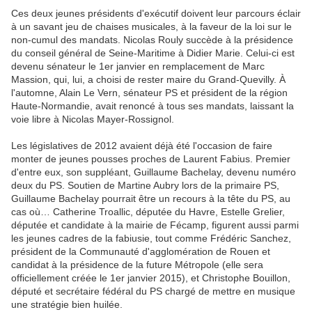
Ces deux jeunes présidents d'exécutif doivent leur parcours éclair
à un savant jeu de chaises musicales, à la faveur de la loi sur le
non-cumul des mandats. Nicolas Rouly succède à la présidence
du conseil général de Seine-Maritime à Didier Marie. Celui-ci est
devenu sénateur le 1er janvier en remplacement de Marc
Massion, qui, lui, a choisi de rester maire du Grand-Quevilly. À
l'automne, Alain Le Vern, sénateur PS et président de la région
Haute-Normandie, avait renoncé à tous ses mandats, laissant la
voie libre à Nicolas Mayer-Rossignol.
Les législatives de 2012 avaient déjà été l'occasion de faire
monter de jeunes pousses proches de Laurent Fabius. ­Premier
d'entre eux, son suppléant, Guillaume Bachelay, devenu numéro
deux du PS. Soutien de Martine Aubry lors de la primaire PS,
Guillaume Bachelay pourrait être un recours à la tête du PS, au
cas où… Catherine Troallic, députée du Havre, Estelle Grelier,
députée et candidate à la mairie de Fécamp, figurent aussi parmi
les jeunes cadres de la fabiusie, tout comme Frédéric Sanchez,
président de la Communauté d'agglomération de Rouen et
candidat à la présidence de la future Métropole (elle sera
officiellement créée le 1er janvier 2015), et Christophe Bouillon,
député et secrétaire fédéral du PS chargé de mettre en musique
une stratégie bien huilée.