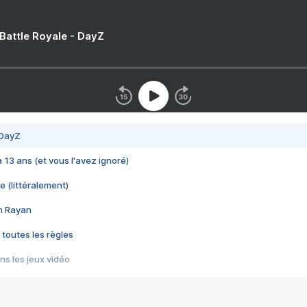
 Battle Royale - DayZ
 DayZ
 a 13 ans (et vous l'avez ignoré)
e (littéralement)
im Rayan
 toutes les règles
s les jeux vidéo
us choquant de Rockstar ? - Le scandale BULLY