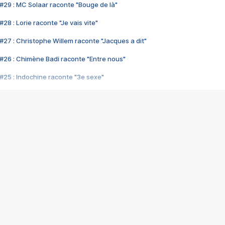
#29 : MC Solaar raconte "Bouge de là"
28 : Lorie raconte "Je vais vite"
#27 : Christophe Willem raconte "Jacques a dit"
#26 : Chimène Badi raconte "Entre nous"
#25 : Indochine raconte "3e sexe"
#24 : Zaho raconte "C'est chelou"
#23 : Patrick Bruel raconte "Au café des délices"
#22 : Kyo raconte "Le chemin"
#21 : Nolwenn Leroy raconte "Cassé"
#20 : Patrick Hernandez raconte "Born to be alive"
#19 : Lorie raconte "Près de moi"
#18 : Michael Jones raconte "A nos actes manqués" (avec Jean-Jacque
#17 : Khaled raconte "Aïcha"