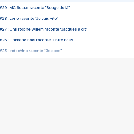
#29 : MC Solaar raconte "Bouge de là"
28 : Lorie raconte "Je vais vite"
#27 : Christophe Willem raconte "Jacques a dit"
#26 : Chimène Badi raconte "Entre nous"
#25 : Indochine raconte "3e sexe"
#24 : Zaho raconte "C'est chelou"
#23 : Patrick Bruel raconte "Au café des délices"
#22 : Kyo raconte "Le chemin"
#21 : Nolwenn Leroy raconte "Cassé"
#20 : Patrick Hernandez raconte "Born to be alive"
#19 : Lorie raconte "Près de moi"
#18 : Michael Jones raconte "A nos actes manqués" (avec Jean-Jacque