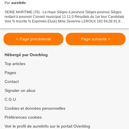
Par
aurelinfo
SEINE MARITIME (76) - La Haye Sièges à pourvoir Sièges pourvus Sièges
restant à pourvoir Conseil municipal 11 11 0 Résultats du 1er tour Candidats
Voix % Inscrits % Exprimés Elu(e) Mme Severine LEROUX 182 64,08 91,91
Oui Mme Dominique BIGOT 176 61,97...
< Page précédente
Page suivante >
Hébergé par Overblog
Top articles
Pages
Contact
Signaler un abus
C.G.U.
Cookies et données personnelles
Préférences cookies
Voir le profil de aurelinfo sur le portail Overblog