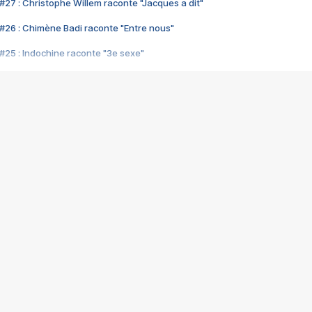
#27 : Christophe Willem raconte "Jacques a dit"
#26 : Chimène Badi raconte "Entre nous"
#25 : Indochine raconte "3e sexe"
#24 : Zaho raconte "C'est chelou"
#23 : Patrick Bruel raconte "Au café des délices"
#22 : Kyo raconte "Le chemin"
#21 : Nolwenn Leroy raconte "Cassé"
#20 : Patrick Hernandez raconte "Born to be alive"
#19 : Lorie raconte "Près de moi"
#18 : Michael Jones raconte "A nos actes manqués" (avec Jean-Jacque
#17 : Khaled raconte "Aïcha"
#16 : Corneille raconte "Parce qu'on vient de loin"
#15 : Indochine raconte "L'aventurier"