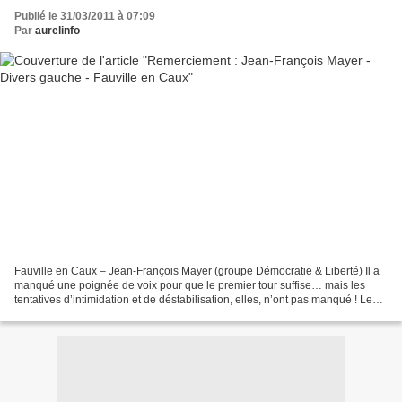
Publié le 31/03/2011 à 07:09
Par
aurelinfo
Fauville en Caux – Jean-François Mayer (groupe Démocratie & Liberté) Il a
manqué une poignée de voix pour que le premier tour suffise… mais les
tentatives d’intimidation et de déstabilisation, elles, n’ont pas manqué ! Les
habitants du canton me connaissent...