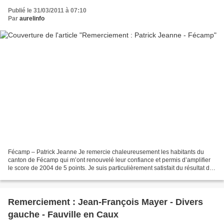
Publié le 31/03/2011 à 07:10
Par
aurelinfo
Fécamp – Patrick Jeanne Je remercie chaleureusement les habitants du
canton de Fécamp qui m’ont renouvelé leur confiance et permis d’amplifier
le score de 2004 de 5 points. Je suis particulièrement satisfait du résultat de
la ville de Fécamp, où les électeurs...
Remerciement : Jean-François Mayer - Divers
gauche - Fauville en Caux