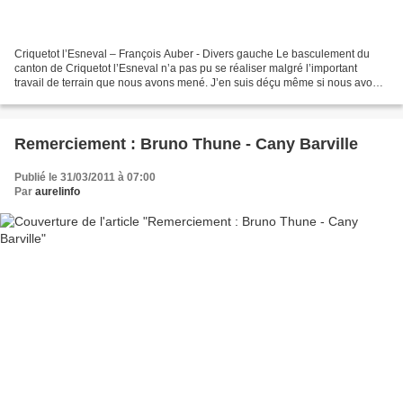
Criquetot l’Esneval – François Auber - Divers gauche Le basculement du
canton de Criquetot l’Esneval n’a pas pu se réaliser malgré l’important
travail de terrain que nous avons mené. J’en suis déçu même si nous avons
la satisfaction d’arriver en tête...
Remerciement : Bruno Thune - Cany Barville
Publié le 31/03/2011 à 07:00
Par
aurelinfo