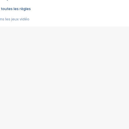
 toutes les règles
s les jeux vidéo
us choquant de Rockstar ? - Le scandale BULLY
e plus moche de Steam
du RÊVE tourne au CAUCHEMAR
pendant 8 heures
it… à tort
umiliés par un jeu vidéo
ire - Final Fantasy 8
ti un empire - Age of Empires
story DOFUS
tard, il crée l'un des pires jeux de tous les temps, MindsEye.