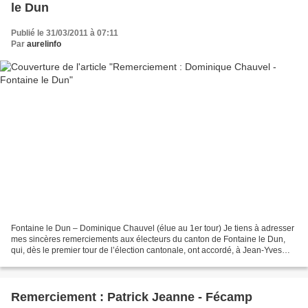
le Dun
Publié le 31/03/2011 à 07:11
Par
aurelinfo
Fontaine le Dun – Dominique Chauvel (élue au 1er tour) Je tiens à adresser
mes sincères remerciements aux électeurs du canton de Fontaine le Dun,
qui, dès le premier tour de l’élection cantonale, ont accordé, à Jean-Yves
Mérélo, mon suppléant, et moi,...
Remerciement : Patrick Jeanne - Fécamp