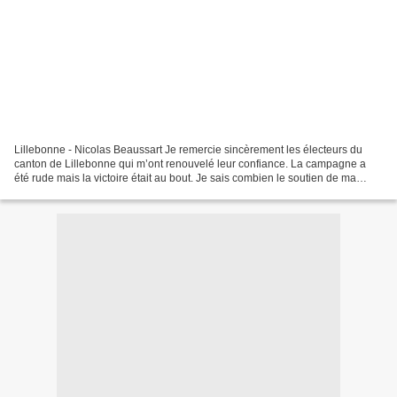
Lillebonne - Nicolas Beaussart Je remercie sincèrement les électeurs du
canton de Lillebonne qui m’ont renouvelé leur confiance. La campagne a
été rude mais la victoire était au bout. Je sais combien le soutien de ma
suppléante, Michèle Lopitaux, a été...