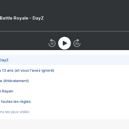
 Battle Royale - DayZ
 DayZ
 a 13 ans (et vous l'avez ignoré)
e (littéralement)
im Rayan
 toutes les règles
s les jeux vidéo
us choquant de Rockstar ? - Le scandale BULLY