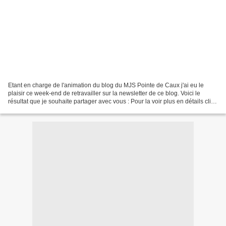
Etant en charge de l'animation du blog du MJS Pointe de Caux j'ai eu le
plaisir ce week-end de retravailler sur la newsletter de ce blog. Voici le
résultat que je souhaite partager avec vous : Pour la voir plus en détails clic
sur l'image ou I CI. N'hésitez...