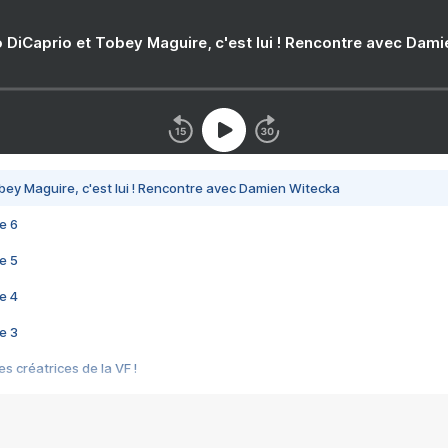
 DiCaprio et Tobey Maguire, c'est lui ! Rencontre avec Dam
bey Maguire, c'est lui ! Rencontre avec Damien Witecka
e 6
e 5
e 4
e 3
s créatrices de la VF !
e 2
e 1