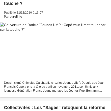
touche ?
Publié le 21/12/2010 à 13:07
Par
aurelinfo
Dessin signé Chimulus Ça chauffe chez les Jeunes UMP. Depuis que Jean-
François Copé a pris la tête du parti en novembre 2011, son think tank
jeunesse Génération France Jeune menace les Jeunes Pop. Benjamin
Lancar pourrait en faire les frais. Menacés par...
Collectivités : Les "Sages" retoquent la réforme